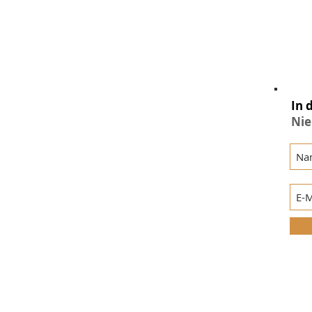
In 
Nie
© 2017
www.i-am-true-nature.com